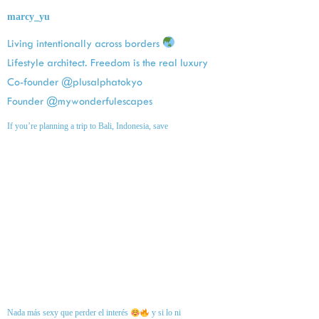
marcy_yu
Living intentionally across borders
Lifestyle architect. Freedom is the real luxury
Co-founder @plusalphatokyo
Founder @mywonderfulescapes
If you’re planning a trip to Bali, Indonesia, save
Nada más sexy que perder el interés
y si lo ni