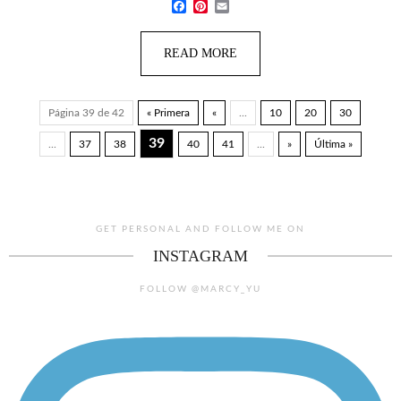
Facebook
Pinterest
Email
READ MORE
Página 39 de 42
« Primera
«
...
10
20
30
39
...
37
38
40
41
...
»
Última »
GET PERSONAL AND FOLLOW ME ON
INSTAGRAM
FOLLOW @MARCY_YU