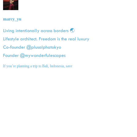
marcy_yu
Living intentionally across borders 🌏
Lifestyle architect. Freedom is the real luxury
Co-founder @plusalphatokyo
Founder @mywonderfulescapes
If you’re planning a trip to Bali, Indonesia, save