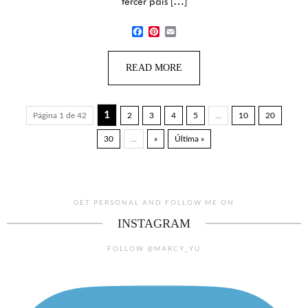
tercer país […]
Facebook
Pinterest
Email
READ MORE
1
Página 1 de 42
2
3
4
5
...
10
20
30
...
»
Última »
GET PERSONAL AND FOLLOW ME ON
INSTAGRAM
FOLLOW @MARCY_YU