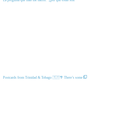
La pregunta que más me hacen: “¿por qué estás solt
Postcards from Trinidad & Tobago 🇹🇹🌴 There’s some