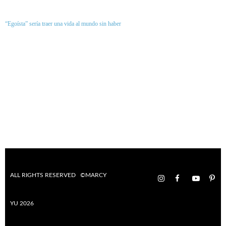
“Egoísta” sería traer una vida al mundo sin haber
ALL RIGHTS RESERVED ©MARCY
YU 2026