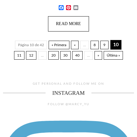
Facebook
Pinterest
Email
READ MORE
10
Página 10 de 42
« Primera
«
...
8
9
11
12
...
20
30
40
...
»
Última »
GET PERSONAL AND FOLLOW ME ON
INSTAGRAM
FOLLOW @MARCY_YU