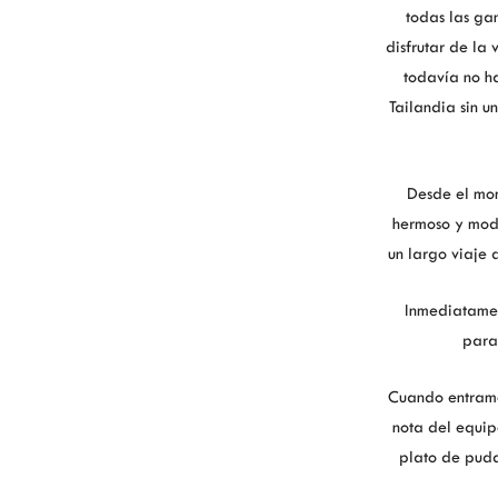
todas las ga
disfrutar de la 
todavía no h
Tailandia sin 
Desde el mo
hermoso y mod
un largo viaje 
Inmediatamen
para 
Cuando entramo
nota del equi
plato de pudd