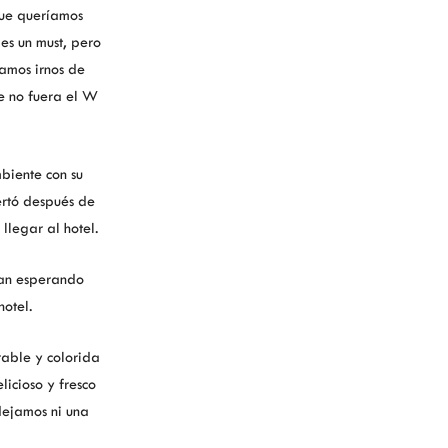
que queríamos
 es un must, pero
amos irnos de
e no fuera el W
biente con su
rtó después de
llegar al hotel.
ban esperando
hotel.
able y colorida
icioso y fresco
dejamos ni una