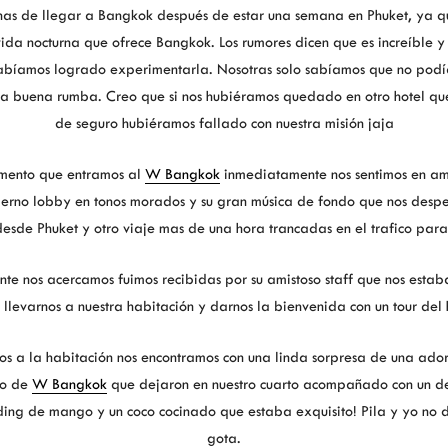
nas de llegar a Bangkok después de estar una semana en Phuket, ya 
vida nocturna que ofrece Bangkok. Los rumores dicen que es increíble y
abíamos logrado experimentarla. Nosotras solo sabíamos que no podí
una buena rumba. Creo que si nos hubiéramos quedado en otro hotel qu
de seguro hubiéramos fallado con nuestra misión jaja
mento que entramos al
W Bangkok
inmediatamente nos sentimos en am
erno lobby en tonos morados y su gran música de fondo que nos despe
desde Phuket y otro viaje mas de una hora trancadas en el trafico para 
te nos acercamos fuimos recibidas por su amistoso staff que nos esta
llevarnos a nuestra habitación y darnos la bienvenida con un tour del 
s a la habitación nos encontramos con una linda sorpresa de una ador
po de
W Bangkok
que dejaron en nuestro cuarto acompañado con un del
ing de mango y un coco cocinado que estaba exquisito! Pila y yo no 
gota.