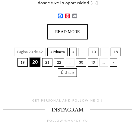
donde tuve la oportunidad […]
Facebook
Pinterest
Email
READ MORE
Página 20 de 42
« Primera
«
...
10
...
18
20
19
21
22
...
30
40
...
»
Última »
GET PERSONAL AND FOLLOW ME ON
INSTAGRAM
FOLLOW @MARCY_YU