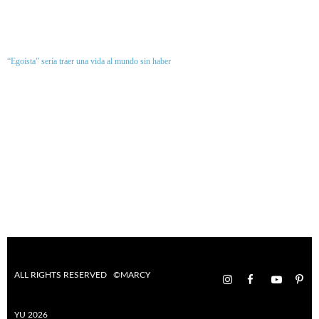
“Egoísta” sería traer una vida al mundo sin haber
ALL RIGHTS RESERVED ©MARCY
YU 2026