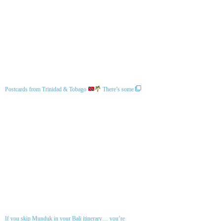
Postcards from Trinidad & Tobago
There’s some
If you skip Munduk in your Bali itinerary… you’re