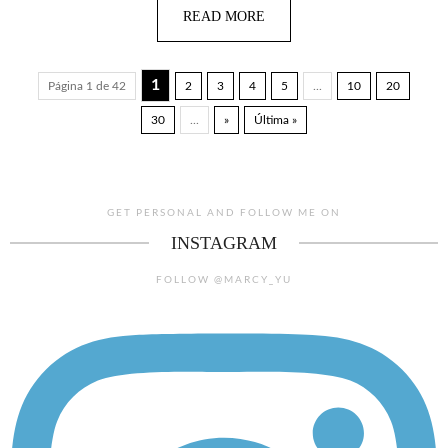
READ MORE
1
Página 1 de 42
2
3
4
5
...
10
20
30
...
»
Última »
GET PERSONAL AND FOLLOW ME ON
INSTAGRAM
FOLLOW @MARCY_YU