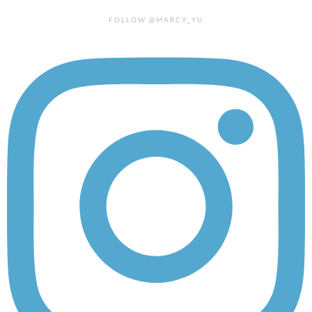
FOLLOW @MARCY_YU