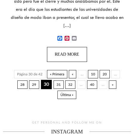
sido pero fue el cierre y muchos ansiábamos por el. Este
era el día que los estudiantes de las universidades de
diseño de moda iban a presentar, el cual se llevo acabo en
[…]
Facebook
Pinterest
Email
READ MORE
Página 30 de 42
« Primera
«
...
10
20
...
30
28
29
31
32
...
40
...
»
Última »
GET PERSONAL AND FOLLOW ME ON
INSTAGRAM