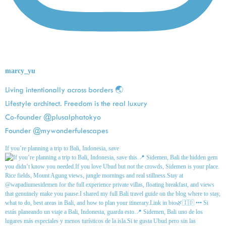
marcy_yu
Living intentionally across borders 🌏
Lifestyle architect. Freedom is the real luxury
Co-founder @plusalphatokyo
Founder @mywonderfulescapes
If you’re planning a trip to Bali, Indonesia, save