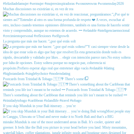
Muchas discusiones no existirían si, en vez de rea
La pregunta que más me hacen: “¿por qué estás solt
Postcards from Trinidad & Tobago 🇹🇹🌴 There’s some
If you skip Munduk in your Bali itinerary… you’re