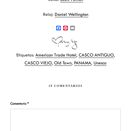
Reloj:
Daniel Wellington
F
P
E
a
i
m
c
n
a
e
t
i
b
e
l
Etiquetas:
American Trade Hotel
,
CASCO ANTIGUO
,
o
r
o
e
CASCO VIEJO
,
Old Town
,
PANAMA
,
Unesco
k
s
t
19 COMENTARIOS
Comentario
*