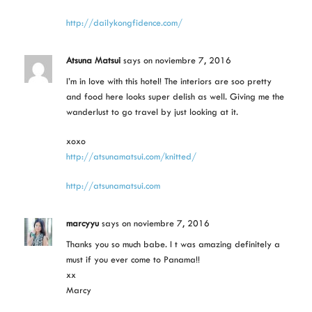
http://dailykongfidence.com/
Atsuna Matsui
says
on noviembre 7, 2016
I’m in love with this hotel! The interiors are soo pretty
and food here looks super delish as well. Giving me the
wanderlust to go travel by just looking at it.
xoxo
http://atsunamatsui.com/knitted/
http://atsunamatsui.com
marcyyu
says
on noviembre 7, 2016
Thanks you so much babe. I t was amazing definitely a
must if you ever come to Panama!!
xx
Marcy