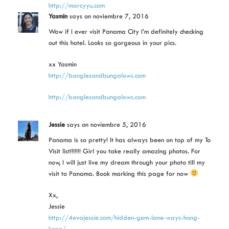
http://marcyyu.com
Yasmin
says
on noviembre 7, 2016
Wow if I ever visit Panama City I’m definitely checking
out this hotel. Looks so gorgeous in your pics.
xx Yasmin
http://banglesandbungalows.com
http://banglesandbungalows.com
Jessie
says
on noviembre 5, 2016
Panama is so pretty! It has always been on top of my To
Visit list!!!!!!! Girl you take really amazing photos. For
now, I will just live my dream through your photo till my
visit to Panama. Book marking this page for now
Xx,
Jessie
http://4evajessie.com/hidden-gem-lane-ways-hong-
kong/