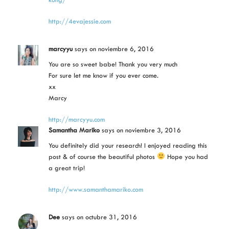
http://4evajessie.com
marcyyu
says
on noviembre 6, 2016
You are so sweet babe! Thank you very much
For sure let me know if you ever come.
xx
Marcy
http://marcyyu.com
Samantha Mariko
says
on noviembre 3, 2016
You definitely did your research! I enjoyed reading this
post & of course the beautiful photos
Hope you had
a great trip!
http://www.samanthamariko.com
Dee
says
on octubre 31, 2016