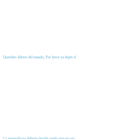
Queridos líderes del mundo, Por favor ya dejen el
La geografía no debería decidir quién vive en paz