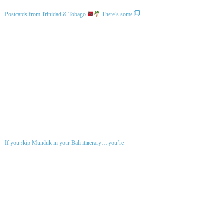
Postcards from Trinidad & Tobago
There’s some
If you skip Munduk in your Bali itinerary… you’re