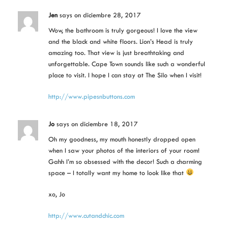
Jen
says
on diciembre 28, 2017
Wow, the bathroom is truly gorgeous! I love the view
and the black and white floors. Lion’s Head is truly
amazing too. That view is just breathtaking and
unforgettable. Cape Town sounds like such a wonderful
place to visit. I hope I can stay at The Silo when I visit!
http://www.pipesnbuttons.com
Jo
says
on diciembre 18, 2017
Oh my goodness, my mouth honestly dropped open
when I saw your photos of the interiors of your room!
Gahh I’m so obsessed with the decor! Such a charming
space – I totally want my home to look like that
xo, Jo
http://www.cutandchic.com