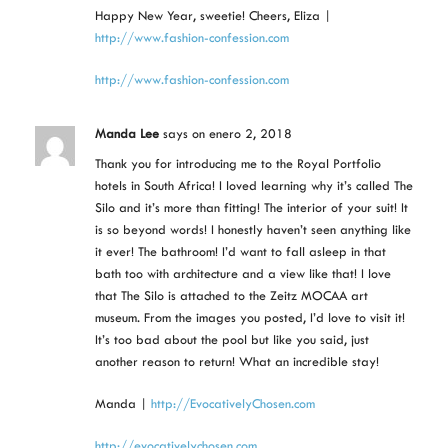
Happy New Year, sweetie! Cheers, Eliza |
http://www.fashion-confession.com
http://www.fashion-confession.com
Manda Lee
says
on enero 2, 2018
Thank you for introducing me to the Royal Portfolio
hotels in South Africa! I loved learning why it’s called The
Silo and it’s more than fitting! The interior of your suit! It
is so beyond words! I honestly haven’t seen anything like
it ever! The bathroom! I’d want to fall asleep in that
bath too with architecture and a view like that! I love
that The Silo is attached to the Zeitz MOCAA art
museum. From the images you posted, I’d love to visit it!
It’s too bad about the pool but like you said, just
another reason to return! What an incredible stay!
Manda |
http://EvocativelyChosen.com
http://evocativelychosen.com