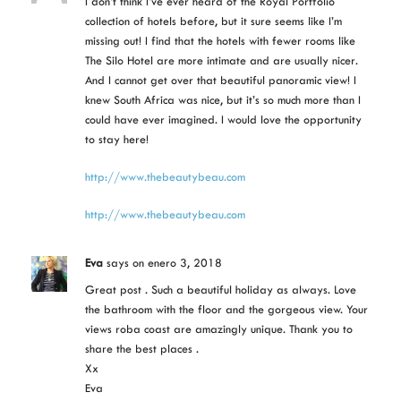
I don’t think I’ve ever heard of the Royal Portfolio
collection of hotels before, but it sure seems like I’m
missing out! I find that the hotels with fewer rooms like
The Silo Hotel are more intimate and are usually nicer.
And I cannot get over that beautiful panoramic view! I
knew South Africa was nice, but it’s so much more than I
could have ever imagined. I would love the opportunity
to stay here!
http://www.thebeautybeau.com
http://www.thebeautybeau.com
Eva
says
on enero 3, 2018
Great post . Such a beautiful holiday as always. Love
the bathroom with the floor and the gorgeous view. Your
views roba coast are amazingly unique. Thank you to
share the best places .
Xx
Eva