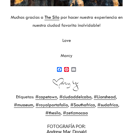
Muchas gracias a
The Silo
por hacer nuestra experiencia en
nuestra ciudad favorita inolvidable!
Love
Marcy
F
P
E
a
i
m
c
n
a
e
t
i
b
e
l
Etiquetas:
#capetown
,
#ciudaddelcabo
,
#Lionshead
,
o
r
o
e
#musseum
,
#royalportafolio
,
#Southafrica
,
#sudafrica
,
k
s
t
#thesilo
,
#zetizmocaa
FOTOGRAFÍA POR:
Andrew Mac Donald