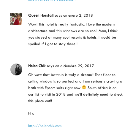
Queen Horsfall
says
on enero 2, 2018
Wow! This hotel is really fantastic, I love the modern
architecture and this windows are so cool! Man, I think
you stayed at many cool resorts & hotels. I would be
spoiled if I got to stay there !
Helen Chik
says
on diciembre 29, 2017
Oh wow that bathtub is truly a dream!! That floor to
ceiling window is so perfect and I am seriously craving a
bath with Epsom salts right now
South Africa is on
our list to visit in 2018 and we’ll definitely need to check
this place out!!
H x
http://helenchik.com