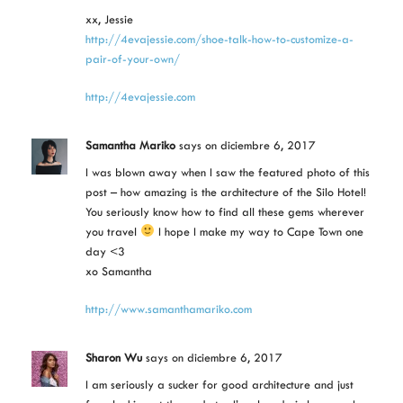
xx, Jessie
http://4evajessie.com/shoe-talk-how-to-customize-a-
pair-of-your-own/
http://4evajessie.com
Samantha Mariko
says
on diciembre 6, 2017
I was blown away when I saw the featured photo of this
post – how amazing is the architecture of the Silo Hotel!
You seriously know how to find all these gems wherever
you travel
I hope I make my way to Cape Town one
day <3
xo Samantha
http://www.samanthamariko.com
Sharon Wu
says
on diciembre 6, 2017
I am seriously a sucker for good architecture and just