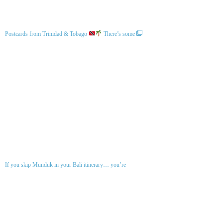
Postcards from Trinidad & Tobago
There’s some
If you skip Munduk in your Bali itinerary… you’re