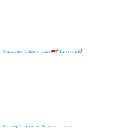
Postcards from Trinidad & Tobago
There’s some
If you skip Munduk in your Bali itinerary… you’re