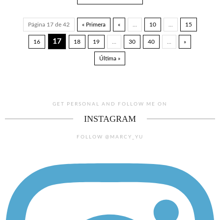
Página 17 de 42
« Primera
«
...
10
...
15
17
16
18
19
...
30
40
...
»
Última »
GET PERSONAL AND FOLLOW ME ON
INSTAGRAM
FOLLOW @MARCY_YU