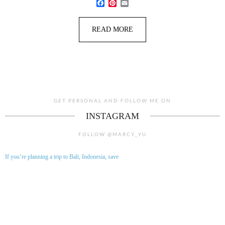
Facebook
Pinterest
Email
READ MORE
GET PERSONAL AND FOLLOW ME ON
INSTAGRAM
FOLLOW @MARCY_YU
If you’re planning a trip to Bali, Indonesia, save