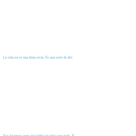
La vida no es una línea recta. Es una serie de dec
Nos hicieron creer que había un reloj para todo. P