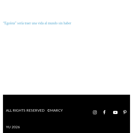
“Egoísta” sería traer una vida al mundo sin haber
ALL RIGHTS RESERVED ©MARCY
YU 2026