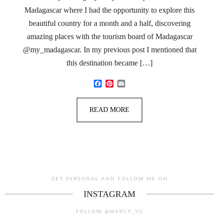
Madagascar where I had the opportunity to explore this
beautiful country for a month and a half, discovering
amazing places with the tourism board of Madagascar
@my_madagascar. In my previous post I mentioned that
this destination became […]
Facebook
Pinterest
Email
READ MORE
GET PERSONAL AND FOLLOW ME ON
INSTAGRAM
FOLLOW @MARCY_YU