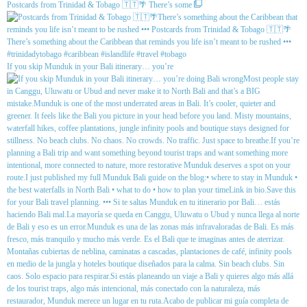
Postcards from Trinidad & Tobago 🇹🇹🌴 There’s some
If you skip Munduk in your Bali itinerary… you’re