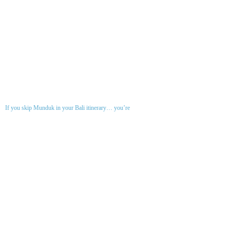
If you skip Munduk in your Bali itinerary… you’re