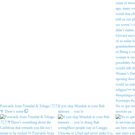
Postcards from Trinidad & Tobago 🇹🇹
If you skip Munduk in your Bali
No es que no 
🌴 There’s some
itinerary… you’re
necesito pa