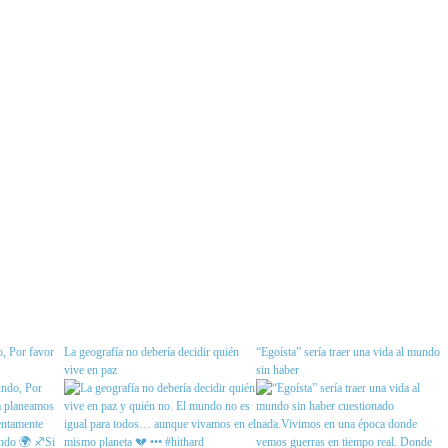
, Por favor
La geografía no debería decidir quién
“Egoísta” sería traer una vida al mundo
vive en paz
sin haber