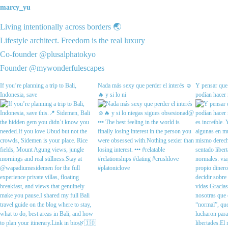
marcy_yu
Living intentionally across borders 🌏
Lifestyle architect. Freedom is the real luxury
Co-founder @plusalphatokyo
Founder @mywonderfulescapes
If you’re planning a trip to Bali,
Nada más sexy que perder el interés ☺️
Y pensar que 
Indonesia, save
🔥 y si lo ni
podían hacer