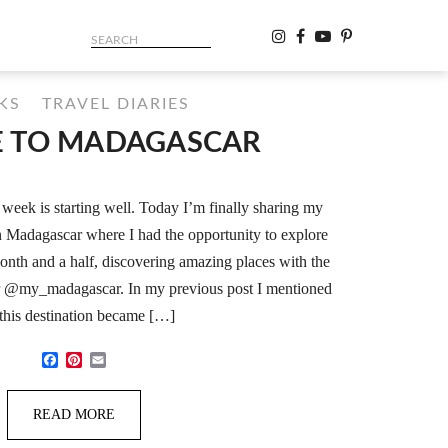
KS
TRAVEL DIARIES
E TO MADAGASCAR
week is starting well. Today I’m finally sharing my
n Madagascar where I had the opportunity to explore
month and a half, discovering amazing places with the
r @my_madagascar. In my previous post I mentioned
 this destination became […]
Facebook
Pinterest
Email
READ MORE