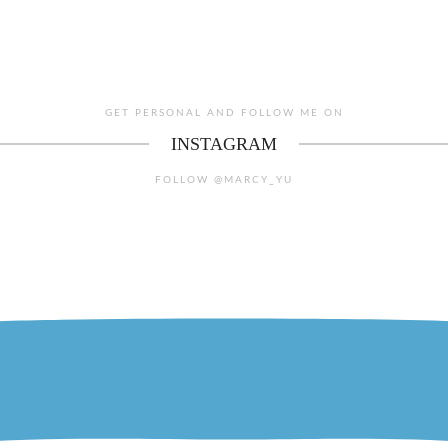
GET PERSONAL AND FOLLOW ME ON
INSTAGRAM
FOLLOW @MARCY_YU