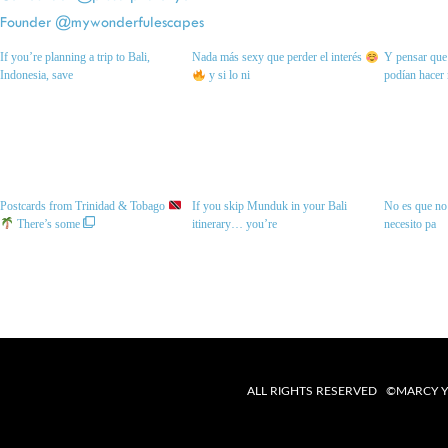
Founder @mywonderfulescapes
If you’re planning a trip to Bali,
Nada más sexy que perder el interés
Y pensar que 
Indonesia, save
y si lo ni
podían hacer
Postcards from Trinidad & Tobago
If you skip Munduk in your Bali
No es que no 
There’s some
itinerary… you’re
necesito pa
ALL RIGHTS RESERVED ©MARCY Y