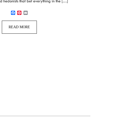
nd hedonists that bet everything in the […]
Facebook
Pinterest
Email
READ MORE