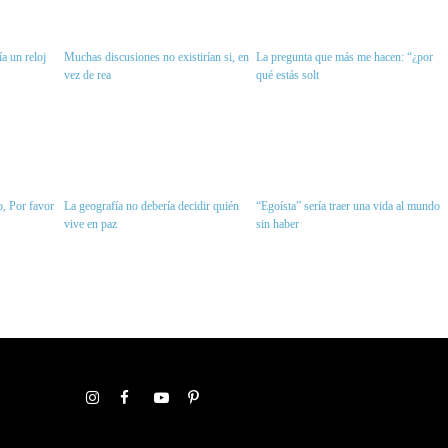
a un reloj
Muchas discusiones no existirían si, en
La pregunta que más me hacen: “¿por
vez de rea
qué estás solt
, Por favor
La geografía no debería decidir quién
“Egoísta” sería traer una vida al mundo
vive en paz
sin haber