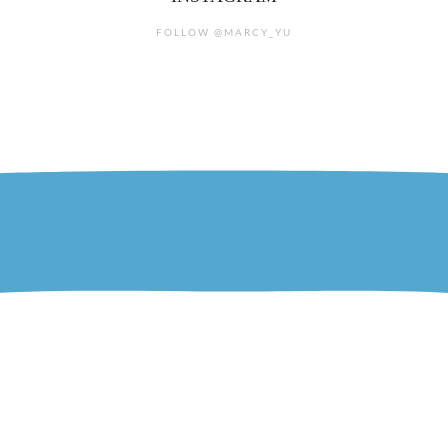
FOLLOW @MARCY_YU