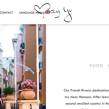
CONTACT
LANGUAGE MENU:
FOOD
Our French Rivera destinatio
my dear Monaco. After leavin
second smallest country in t