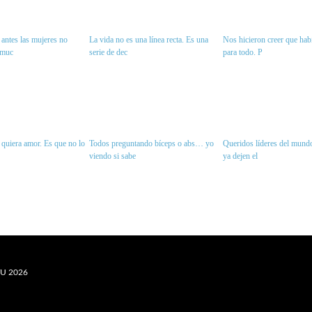
antes las mujeres no
La vida no es una línea recta. Es una
Nos hicieron creer que habí
 muc
serie de dec
para todo. P
quiera amor. Es que no lo
Todos preguntando bíceps o abs… yo
Queridos líderes del mundo
viendo si sabe
ya dejen el
U 2026