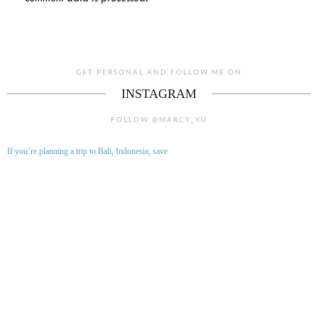
GET PERSONAL AND FOLLOW ME ON
INSTAGRAM
FOLLOW @MARCY_YU
If you’re planning a trip to Bali, Indonesia, save