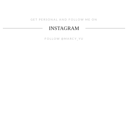
GET PERSONAL AND FOLLOW ME ON
INSTAGRAM
FOLLOW @MARCY_YU