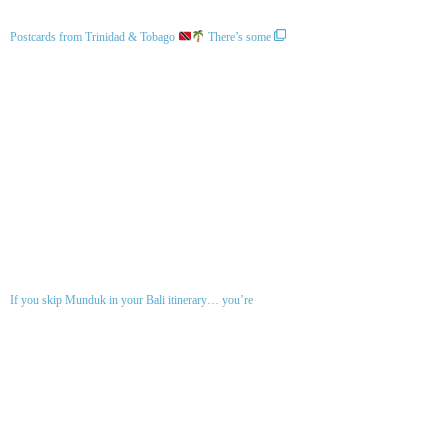
Postcards from Trinidad & Tobago
There’s some
If you skip Munduk in your Bali itinerary… you’re