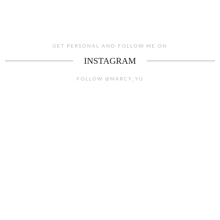
GET PERSONAL AND FOLLOW ME ON
INSTAGRAM
FOLLOW @MARCY_YU