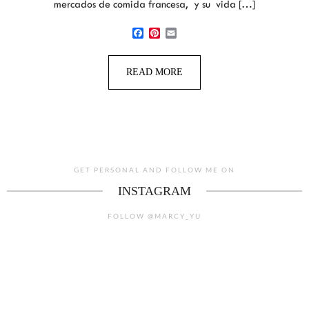
mercados de comida francesa, y su vida […]
Facebook
Pinterest
Email
READ MORE
GET PERSONAL AND FOLLOW ME ON
INSTAGRAM
FOLLOW @MARCY_YU