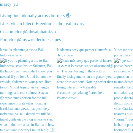
marcy_yu
Living intentionally across borders 🌏
Lifestyle architect. Freedom is the real luxury
Co-founder @plusalphatokyo
Founder @mywonderfulescapes
If you’re planning a trip to Bali,
Nada más sexy que perder el interés ☺️
Y pensar que 
Indonesia, save
🔥 y si lo ni
podían hacer