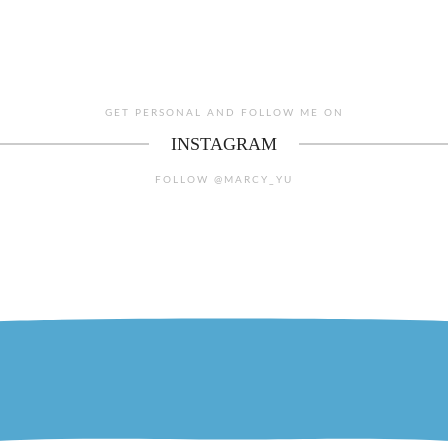
GET PERSONAL AND FOLLOW ME ON
INSTAGRAM
FOLLOW @MARCY_YU