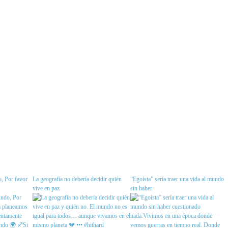
, Por favor
La geografía no debería decidir quién
“Egoísta” sería traer una vida al mundo
vive en paz
sin haber