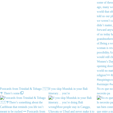
Postcards from Trinidad & Tobago 🇹🇹
If you skip Munduk in your Bali
No es que no 
🌴 There’s some
itinerary… you’re
necesito pa