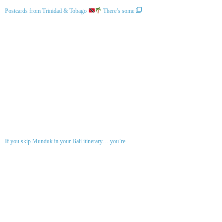
Postcards from Trinidad & Tobago
There’s some
If you skip Munduk in your Bali itinerary… you’re