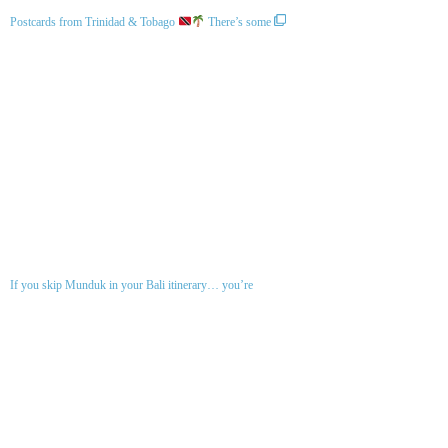
Postcards from Trinidad & Tobago
There’s some
If you skip Munduk in your Bali itinerary… you’re