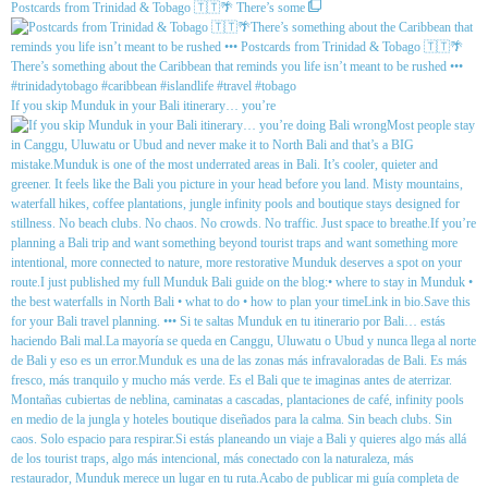
Postcards from Trinidad & Tobago 🇹🇹🌴 There’s some
If you skip Munduk in your Bali itinerary… you’re