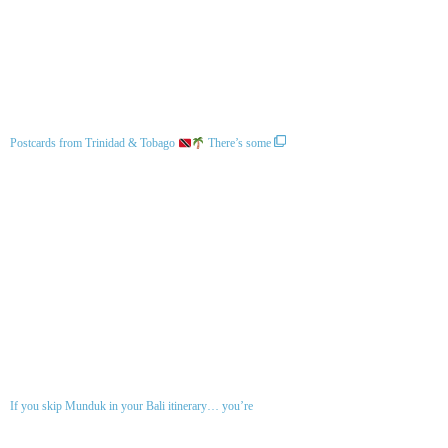
Postcards from Trinidad & Tobago
There’s some
If you skip Munduk in your Bali itinerary… you’re