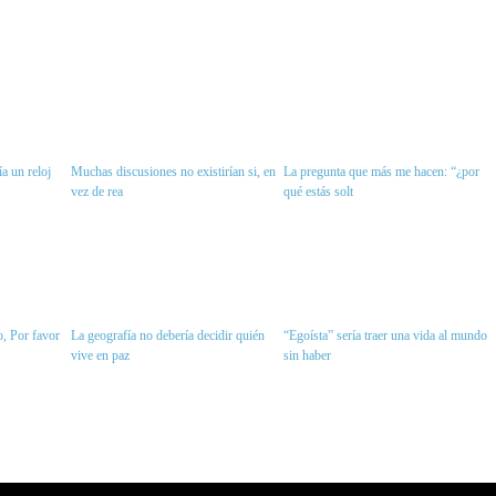
a un reloj
Muchas discusiones no existirían si, en
La pregunta que más me hacen: “¿por
vez de rea
qué estás solt
, Por favor
La geografía no debería decidir quién
“Egoísta” sería traer una vida al mundo
vive en paz
sin haber