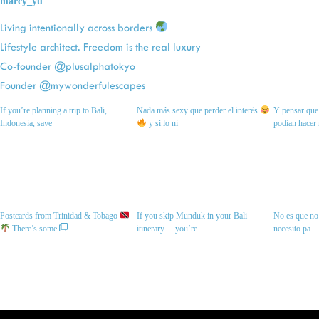
marcy_yu
Living intentionally across borders
Lifestyle architect. Freedom is the real luxury
Co-founder @plusalphatokyo
Founder @mywonderfulescapes
If you’re planning a trip to Bali,
Nada más sexy que perder el interés
Y pensar que 
Indonesia, save
y si lo ni
podían hacer
Postcards from Trinidad & Tobago
If you skip Munduk in your Bali
No es que no 
There’s some
itinerary… you’re
necesito pa