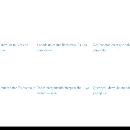
antes las mujeres no
La vida no es una línea recta. Es una
Nos hicieron creer que habí
 muc
serie de dec
para todo. P
quiera amor. Es que no lo
Todos preguntando bíceps o abs… yo
Queridos líderes del mundo
viendo si sabe
ya dejen el