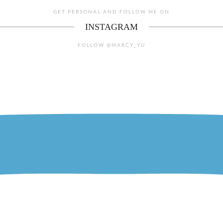
GET PERSONAL AND FOLLOW ME ON
INSTAGRAM
FOLLOW @MARCY_YU