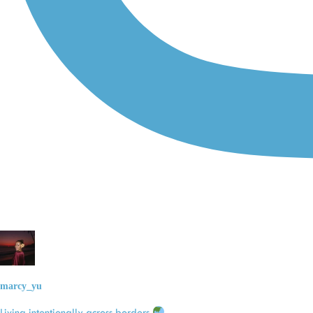
marcy_yu
Living intentionally across borders