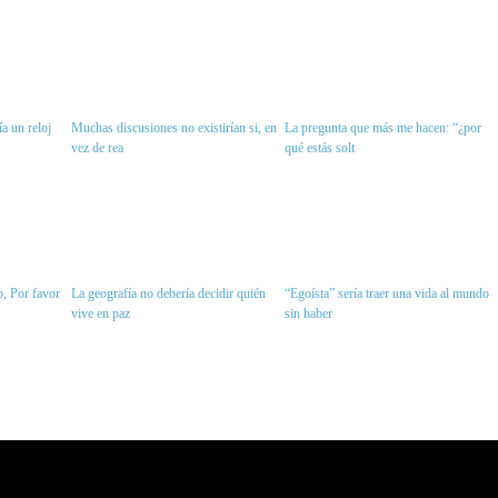
a un reloj
Muchas discusiones no existirían si, en
La pregunta que más me hacen: “¿por
vez de rea
qué estás solt
, Por favor
La geografía no debería decidir quién
“Egoísta” sería traer una vida al mundo
vive en paz
sin haber