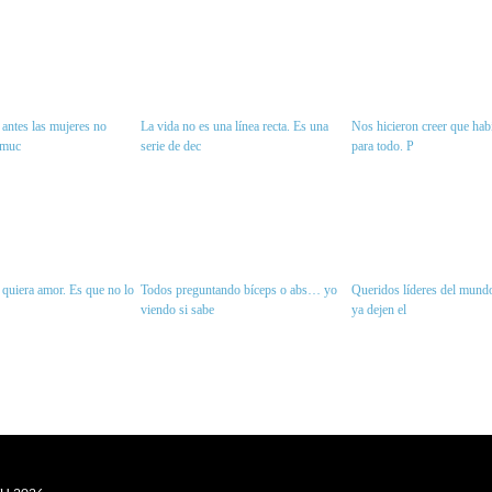
antes las mujeres no
La vida no es una línea recta. Es una
Nos hicieron creer que habí
 muc
serie de dec
para todo. P
quiera amor. Es que no lo
Todos preguntando bíceps o abs… yo
Queridos líderes del mundo
viendo si sabe
ya dejen el