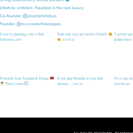
Lifestyle architect. Freedom is the real luxury
Co-founder @plusalphatokyo
Founder @mywonderfulescapes
If you’re planning a trip to Bali,
Nada más sexy que perder el interés
Y pensar que 
Indonesia, save
y si lo ni
podían hacer
Postcards from Trinidad & Tobago
If you skip Munduk in your Bali
No es que no 
There’s some
itinerary… you’re
necesito pa