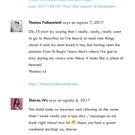
post/2017/08/07/Four-Life-Lessons-To-Remember
Thomas Falkenstedt
says
on agosto 7, 2017
Ok, I’ll start by saying that I really, really, really want
to go to Mauritius as I’ve heard so much nice things
about it and my mom loved it too, but having seen the
pictures from St Regis I know that’s where I’ve got to
stay during my vacay over there. It looks like a piece of
heaven!
Thomas xx
http://thomasfalkenstedt.com
Sharon Wu
says
on agosto 6, 2017
This hotel looks so luxurious and relaxing at the same
time! I could really use a spa day / massage on my
back right about now lol
Hope you had a great
weekend darling! xo, sharon