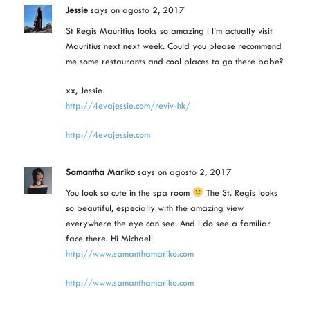
Jessie
says
on agosto 2, 2017
St Regis Mauritius looks so amazing ! I’m actually visit
Mauritius next next week. Could you please recommend
me some restaurants and cool places to go there babe?
xx, Jessie
http://4evajessie.com/reviv-hk/
http://4evajessie.com
Samantha Mariko
says
on agosto 2, 2017
You look so cute in the spa room
The St. Regis looks
so beautiful, especially with the amazing view
everywhere the eye can see. And I do see a familiar
face there. Hi Michael!
http://www.samanthamariko.com
http://www.samanthamariko.com