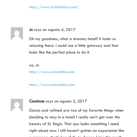
http://www.stylelullaby.com/
Jo
says
on agosto 4, 2017
Oh my goodness, what a dreamy hotel!! It looks so
relaxing there. I could use a little getaway and that
looks like the perfect place to do it.
xo, Jo
http://www.cutandchic.com
http://www.cutandchic.com
Candace
says
on agosto 2, 2017
Classic and refined are two of my favorite things when
deciding to stay in a hotel! I really can’t get over the
beauty of St. Regis. That spa looks something I need
right about now. I still haven’t gotten an experience like