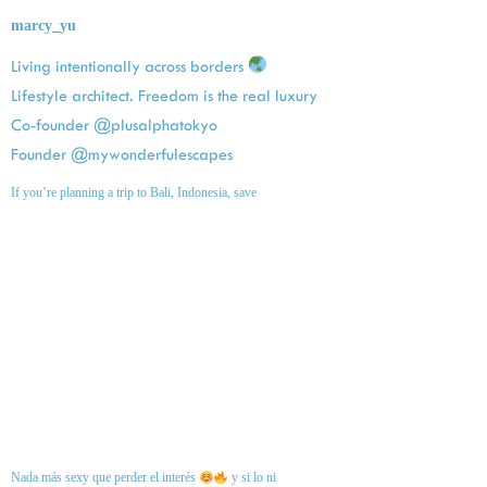
marcy_yu
Living intentionally across borders
Lifestyle architect. Freedom is the real luxury
Co-founder @plusalphatokyo
Founder @mywonderfulescapes
If you’re planning a trip to Bali, Indonesia, save
Nada más sexy que perder el interés
y si lo ni