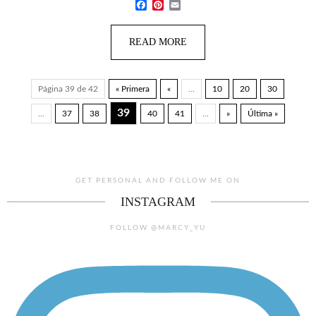
Facebook
Pinterest
Email
READ MORE
Página 39 de 42
« Primera
«
...
10
20
30
39
...
37
38
40
41
...
»
Última »
GET PERSONAL AND FOLLOW ME ON
INSTAGRAM
FOLLOW @MARCY_YU