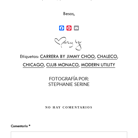
Besos,
F
P
E
a
i
m
c
n
a
e
t
i
b
e
l
Etiquetas:
CARRERA BY JIMMY CHOO
,
CHALECO
,
o
r
o
e
CHICAGO
,
CLUB MONACO
,
MODERN UTILITY
k
s
t
FOTOGRAFÍA POR:
STEPHANIE SERINE
NO HAY COMENTARIOS
Comentario
*