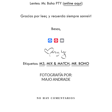
Lentes: Mr. Boho PTY (
online aquí
)
Gracias por leer, y recuerda siempre sonreír!
Besos,
F
P
E
a
i
m
c
n
a
e
t
i
b
e
l
Etiquetas:
M3
,
MIX & MATCH
,
MR. BOHO
o
r
o
e
k
s
FOTOGRAFÍA POR:
t
MAJO ANDRADE
NO HAY COMENTARIOS